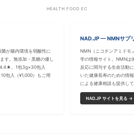
HEALTH FOOD EC
NAD.JP — NMNサ
酸菌が腸内環境を弱酸性に
NMN（ニコチンアミドモ
ます。無添加・黒糖の優し
学の情報サイト。NMNは体
.4★。1包3g×30包入
反応に関与する生命活動に
0包入（¥1,000）もご用
いた健康長寿のための情報
による健康相談も提供して
NAD.JP サイトを見る →