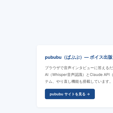
pububu（ぱぶぶ）— ボイス出
ブラウザで音声インタビューに答えるだけで
AI（Whisper音声認識）とClaud
テム、やり直し機能も搭載しています。
pububu サイトを見る →